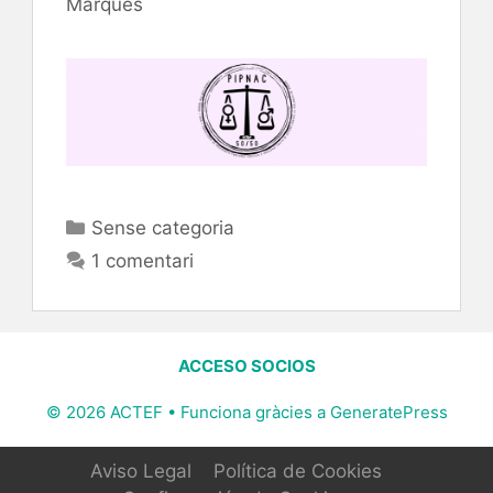
Marquès
Categories
Sense categoria
1 comentari
ACCESO SOCIOS
© 2026 ACTEF
• Funciona gràcies a
GeneratePress
Aviso Legal
Política de Cookies