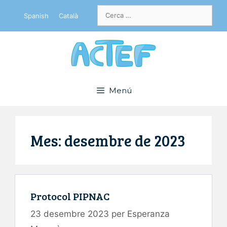
Vés
Cerca:
Spanish
Català
al
contingut
Menú
Mes:
desembre de 2023
Protocol PIPNAC
23 desembre 2023
per
Esperanza