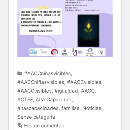
Categories
#AACCniñasvisibles
,
#AACCniñasvisibles
,
#AACCvisibles
,
#AACCvisibles
,
#igualdad
,
AACC
,
ACTEF
,
Alta Capacidad
,
altascapacidades
,
familias
,
Noticias
,
Sense categoria
Feu un comentari