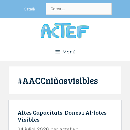
Vés
Cerca:
Català
al
contingut
Menú
#AACCniñasvisibles
Altes Capacitats: Dones i Al·lotes
Visibles
24 juliol 2026
per
actefwp