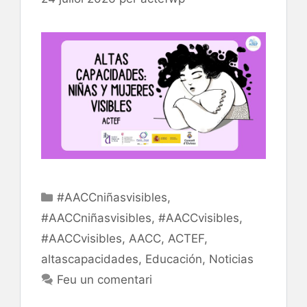
Categories
#AACCniñasvisibles
,
#AACCniñasvisibles
,
#AACCvisibles
,
#AACCvisibles
,
AACC
,
ACTEF
,
altascapacidades
,
Educación
,
Noticias
Feu un comentari