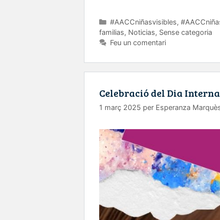
Categories
#AACCniñasvisibles
,
#AACCniñas
familias
,
Noticias
,
Sense categoria
Feu un comentari
Celebració del Dia Interna
1 març 2025
per
Esperanza Marquè