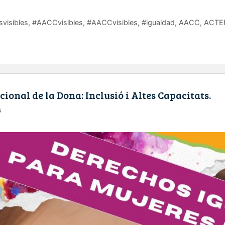
visibles
,
#AACCvisibles
,
#AACCvisibles
,
#igualdad
,
AACC
,
ACTE
cional de la Dona: Inclusió i Altes Capacitats.
s