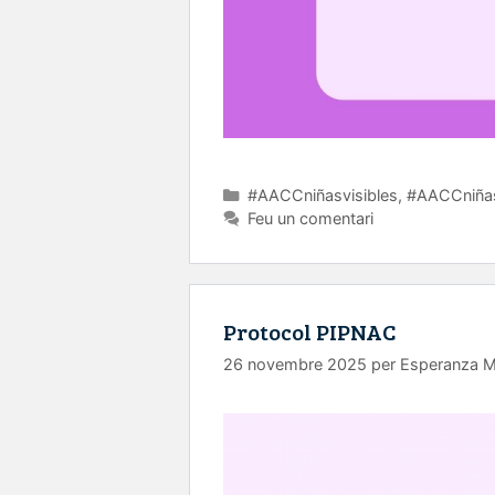
Categories
#AACCniñasvisibles
,
#AACCniñas
Feu un comentari
Protocol PIPNAC
26 novembre 2025
per
Esperanza 