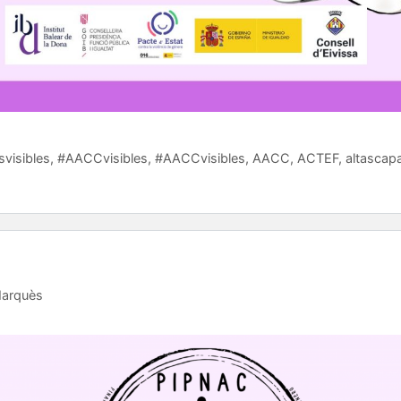
visibles
,
#AACCvisibles
,
#AACCvisibles
,
AACC
,
ACTEF
,
altascap
Marquès