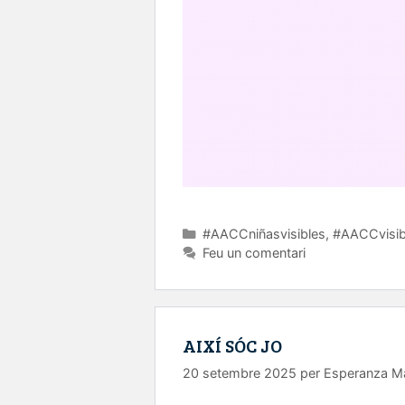
Categories
#AACCniñasvisibles
,
#AACCvisib
Feu un comentari
AIXÍ SÓC JO
20 setembre 2025
per
Esperanza M