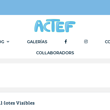
FACEBOOK
INSTAGRA
OG
GALERÍAS
C
COL·LABORADORS
l·lotes Visibles