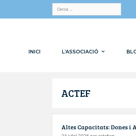
Vés
Cerca:
al
contingut
INICI
L’ASSOCIACIÓ
BL
ACTEF
Altes Capacitats: Dones i A
24 juliol 2026
per
actefwp