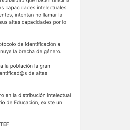
rsonalidad que hacen difícil la
tas capacidades intelectuales.
tes, intentan no llamar la
sus altas capacidades por lo
otocolo de identificación a
inuye la brecha de género.
 la población la gran
entificad@s de altas
 en la distribución intelectual
rio de Educación, existe un
CTEF